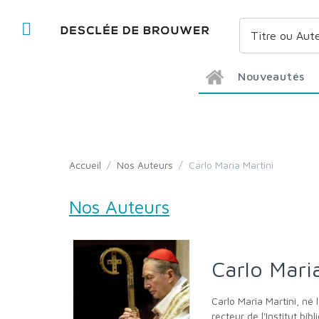
Nouveautés
Accueil
/
Nos Auteurs
/
Carlo Maria Martini
Nos Auteurs
Carlo Mari
Carlo Maria Martini, né le 15 février 1927 à Turin (Italie) et mort le 31 août 2012, est un prêtre jésuite italien. Professeur d'Écritures saintes et
recteur de l'Institut b