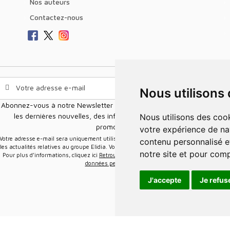
Nos auteurs
Contactez-nous
Nous utilisons
Abonnez-vous à notre Newsletter pour recevoir nos nouvelles offres,
les dernières nouvelles, des informations sur les ventes et les
Nous utilisons des cookies et d'autres technologies de suivi pour améliorer
promotions.
votre expérience de na
e-mail sera uniquement utilisée pour vous envoyer des informations sur
contenu personnalisé et
les actualités relatives au groupe Elidia. Vous pouvez vous désinscrire à tout moment.
notre site et pour com
Pour plus d’informations, cliquez ici
Retrouvez ici notre politique de protection de vos
données personnelles
.
J'accepte
Je refus