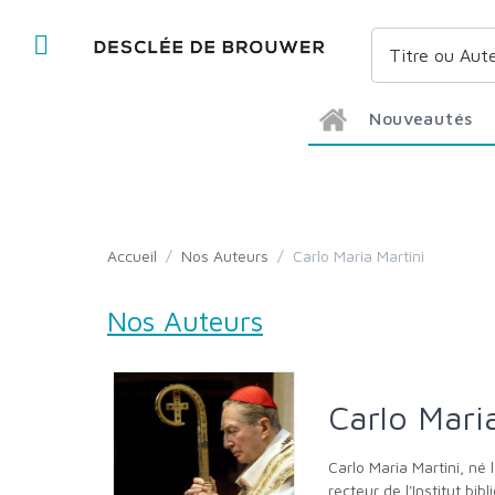
Nouveautés
Accueil
/
Nos Auteurs
/
Carlo Maria Martini
Nos Auteurs
Carlo Mari
Carlo Maria Martini, né le 15 février 1927 à Turin (Italie) et mort le 31 août 2012, est un prêtre jésuite italien. Professeur d'Écritures saintes et
recteur de l'Institut b