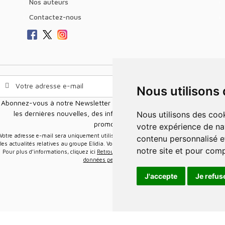
Nos auteurs
Contactez-nous
Nous utilisons
Abonnez-vous à notre Newsletter pour recevoir nos nouvelles offres,
les dernières nouvelles, des informations sur les ventes et les
Nous utilisons des cookies et d'autres technologies de suivi pour améliorer
promotions.
votre expérience de na
e-mail sera uniquement utilisée pour vous envoyer des informations sur
contenu personnalisé et
les actualités relatives au groupe Elidia. Vous pouvez vous désinscrire à tout moment.
notre site et pour com
Pour plus d’informations, cliquez ici
Retrouvez ici notre politique de protection de vos
données personnelles
.
J'accepte
Je refus