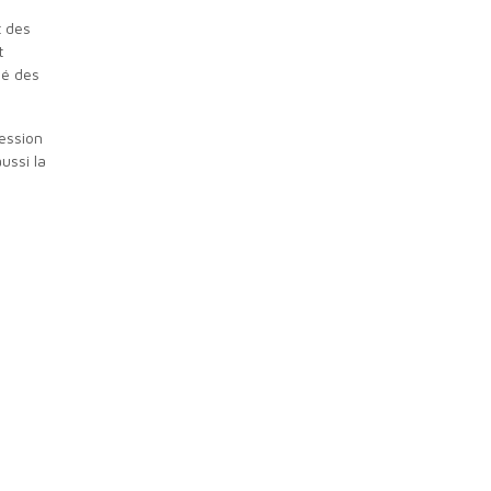
t
né des
ussi la