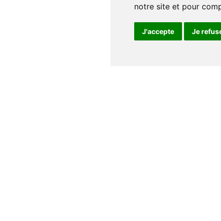
notre site et pour com
J'accepte
Je refus
Notre maison
Qui sommes nous
Nos auteurs