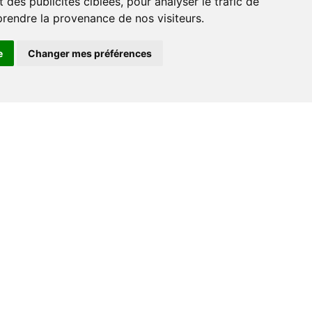
 des publicités ciblées, pour analyser le trafic de
prendre la provenance de nos visiteurs.
e
Changer mes préférences
Espace professionnel
Libraires