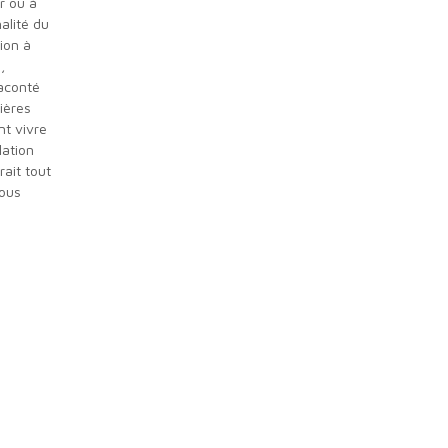
r ou à
nalité du
tion à
,
raconté
ières
nt vivre
lation
rait tout
nous