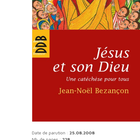
Date de parution :
25.08.2008
Nb. de pages :
228