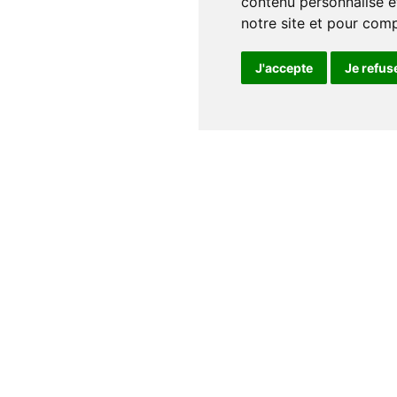
contenu personnalisé et
notre site et pour com
J'accepte
Je refus
Notre maison
Qui sommes nous