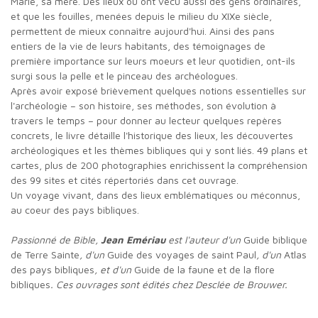
Marie, sa mère. Des lieux où ont vécu aussi des gens ordinaires,
et que les fouilles, menées depuis le milieu du XIXe siècle,
permettent de mieux connaître aujourd'hui. Ainsi des pans
entiers de la vie de leurs habitants, des témoignages de
première importance sur leurs moeurs et leur quotidien, ont-ils
surgi sous la pelle et le pinceau des archéologues.
Après avoir exposé brièvement quelques notions essentielles sur
l'archéologie – son histoire, ses méthodes, son évolution à
travers le temps – pour donner au lecteur quelques repères
concrets, le livre détaille l'historique des lieux, les découvertes
archéologiques et les thèmes bibliques qui y sont liés. 49 plans et
cartes, plus de 200 photographies enrichissent la compréhension
des 99 sites et cités répertoriés dans cet ouvrage.
Un voyage vivant, dans des lieux emblématiques ou méconnus,
au coeur des pays bibliques.
Passionné de Bible,
Jean Emériau
est l'auteur d'un
Guide biblique
de Terre Sainte
, d'un
Guide des voyages de saint Paul
, d'un
Atlas
des pays bibliques
, et d'un
Guide de la faune et de la flore
bibliques
. Ces ouvrages sont édités chez Desclée de Brouwer.