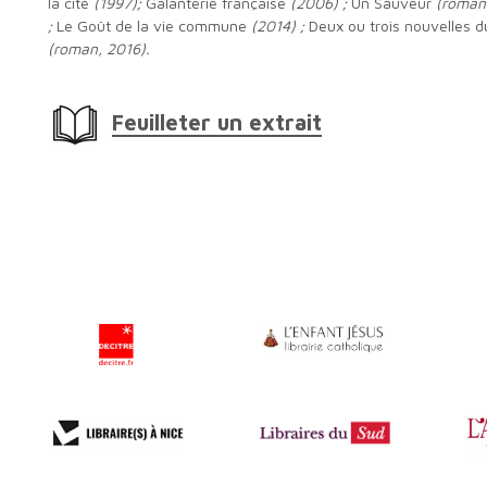
la cité
(1997);
Galanterie française
(2006) ;
Un Sauveur
(roman
;
Le Goût de la vie commune
(2014) ;
Deux ou trois nouvelles d
(roman, 2016).
Feuilleter un extrait