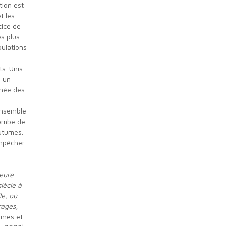
tion est
t les
cice de
es plus
pulations
n un
chée des
 ensemble
combe de
outumes.
empêcher
ieure
iècle à
le, où
rages,
mmes et