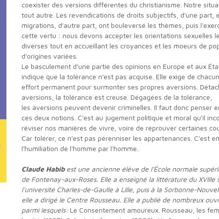
coexister des versions différentes du christianisme. Notre situa
tout autre. Les revendications de droits subjectifs, d'une part, e
migrations, d'autre part, ont bouleversé les thèmes, puis l'exer
cette vertu : nous devons accepter les orientations sexuelles l
diverses tout en accueillant les croyances et les moeurs de po
d'origines variées.
Le basculement d'une partie des opinions en Europe et aux États-Unis
indique que la tolérance n'est pas acquise. Elle exige de chacu
effort permanent pour surmonter ses propres aversions. Déta
aversions, la tolérance est creuse. Dégagées de la tolérance,
les aversions peuvent devenir criminelles. Il faut donc penser
ces deux notions. C'est au jugement politique et moral qu'il in
réviser nos manières de vivre, voire de réprouver certaines c
Car tolérer, ce n'est pas pérenniser les appartenances. C'est 
l'humiliation de l'homme par l'homme.
Claude Habib
est une ancienne élève de l'École normale supér
de Fontenay-aux-Roses. Elle a enseigné la littérature du XVIIIe s
l'université Charles-de-Gaulle à Lille, puis à la Sorbonne-Nouvel
elle a dirigé le Centre Rousseau. Elle a publié de nombreux ouv
parmi lesquels:
Le Consentement amoureux. Rousseau, les fe