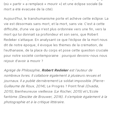
(où « partir » a remplacé « mourir ») et une éclipse sociale (la
mort a été évacuée de la cité).
Aujourd'hui, le transhumanisme porte et achève cette éclipse. La
vie est désormais sans mort, et la mort, sans vie. C'est à cette
difficulté, d'une vie qui n'est plus ordonnée vers une fin, vers la
mort qui lui donnait sa profondeur et son sens, que Robert
Redeker s'attaque. En analysant ce que l'éclipse de la mort nous
dit de notre époque, il évoque les thèmes de la crémation, de
l'euthanasie, de la place du corps et pose cette question cruciale
pour notre société contemporaine : pourquoi devons-nous nous
réjouir d'avoir à mourir ?
Agrégé de Philosophie,
Robert Redeker
est l'auteur de
nombreux livres. Il collabore également à plusieurs revues et
journaux. Il a publié dernièrement
Le soldat impossible
(Pierre-
Guillaume de Roux, 2014),
Le Progrès ? Point final
(Ovadia,
2015),
Bienheureuse vieillesse
(Le Rocher, 2015) et
L'Ecole
fantôme
(Desclée de Brouwer, 2016). Il s'emploie également à la
photographie et à la critique littéraire.