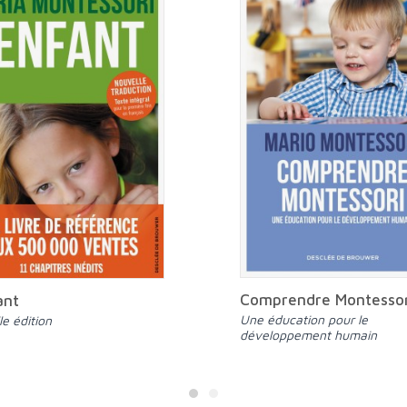
Comprendre Montessor
ant
Une éducation pour le
le édition
développement humain