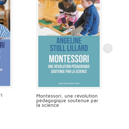
a
i
Montessori, une révolution
pédagogique soutenue par
la science