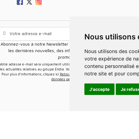
Nous utilisons
Abonnez-vous à notre Newsletter pour recevoir nos nouvelles offres,
les dernières nouvelles, des informations sur les ventes et les
Nous utilisons des cookies et d'autres technologies de suivi pour améliorer
promotions.
votre expérience de na
e-mail sera uniquement utilisée pour vous envoyer des informations sur
contenu personnalisé et
les actualités relatives au groupe Elidia. Vous pouvez vous désinscrire à tout moment.
notre site et pour com
Pour plus d’informations, cliquez ici
Retrouvez ici notre politique de protection de vos
données personnelles
.
J'accepte
Je refus