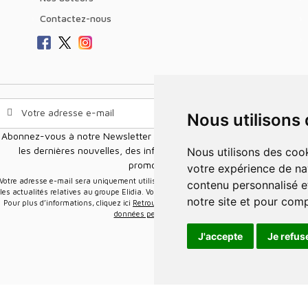
Contactez-nous
Nous utilisons
Abonnez-vous à notre Newsletter pour recevoir nos nouvelles offres,
les dernières nouvelles, des informations sur les ventes et les
Nous utilisons des cookies et d'autres technologies de suivi pour améliorer
promotions.
votre expérience de na
e-mail sera uniquement utilisée pour vous envoyer des informations sur
contenu personnalisé et
les actualités relatives au groupe Elidia. Vous pouvez vous désinscrire à tout moment.
notre site et pour com
Pour plus d’informations, cliquez ici
Retrouvez ici notre politique de protection de vos
données personnelles
.
J'accepte
Je refus