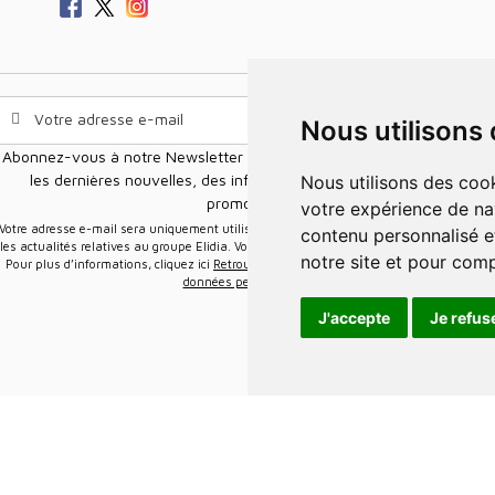
Nous utilisons
Abonnez-vous à notre Newsletter pour recevoir nos nouvelles offres,
les dernières nouvelles, des informations sur les ventes et les
Nous utilisons des cookies et d'autres technologies de suivi pour améliorer
promotions.
votre expérience de na
e-mail sera uniquement utilisée pour vous envoyer des informations sur
contenu personnalisé et
les actualités relatives au groupe Elidia. Vous pouvez vous désinscrire à tout moment.
notre site et pour com
Pour plus d’informations, cliquez ici
Retrouvez ici notre politique de protection de vos
données personnelles
.
J'accepte
Je refus