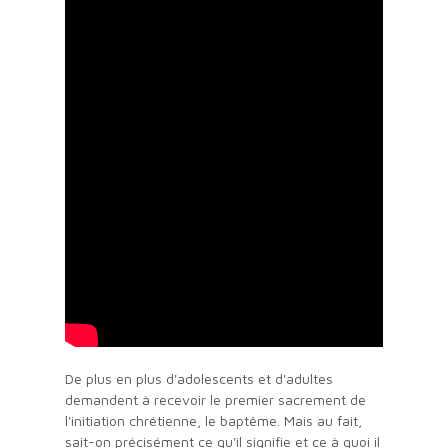
De plus en plus d'adolescents et d'adultes
demandent à recevoir le premier sacrement de
l'initiation chrétienne, le baptême. Mais au fait,
sait-on précisément ce qu'il signifie et ce à quoi il